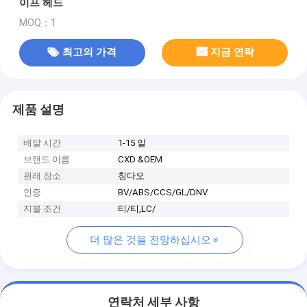
이프 헤드
MOQ：1
최고의 가격
지금 연락
제품 설명
배달 시간
1-15 일
브랜드 이름
CXD &OEM
원래 장소
칭다오
인증
BV/ABS/CCS/GL/DNV
지불 조건
티/티,LC/
더 많은 것을 전망하십시오
연락처 세부 사항